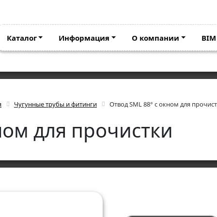
Каталог
Информация
О компании
BIM
я
Чугунные трубы и фитинги
Отвод SML 88° с окном для прочис
ном для прочистки