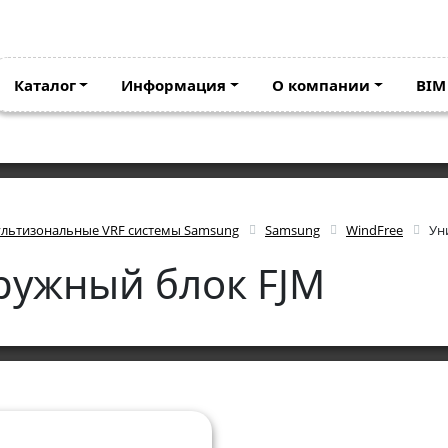
Каталог
Информация
О компании
BIM
льтизональные VRF системы Samsung
Samsung
WindFree
Ун
ружный блок FJM