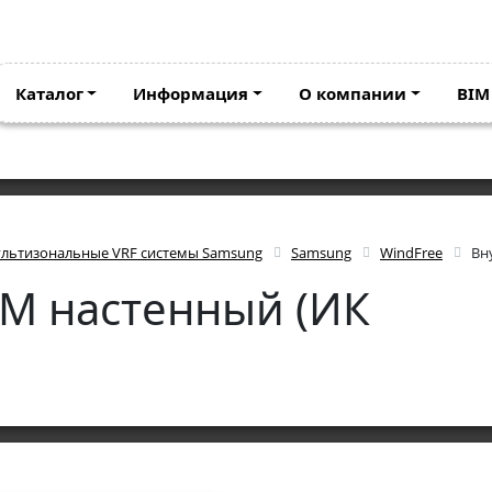
Каталог
Информация
О компании
BIM
льтизональные VRF системы Samsung
Samsung
WindFree
Вн
JM настенный (ИК