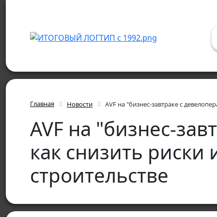
Главная
Новости
AVF на "бизнес-завтраке c девелопе
AVF на "бизнес-зав
как снизить риски
строительстве