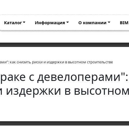
Каталог
Информация
О компании
BIM
рами": как снизить риски и издержки в высотном строительстве
траке c девелоперами":
 и издержки в высотно